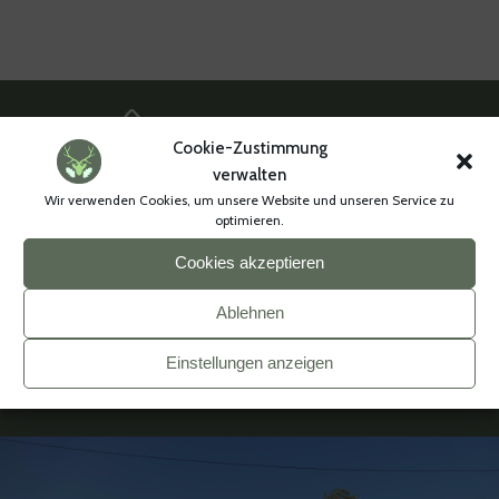
02502 / 1333
Cookie-Zustimmung
verwalten
info@landgasthof-graes.de
Wir verwenden Cookies, um unsere Website und unseren Service zu
optimieren.
Hövel 12, 48301 Nottuln
Cookies akzeptieren
Ablehnen
landgasthof_graes
Einstellungen anzeigen
Landgasthof Graes