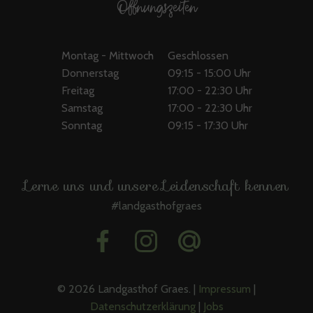
Öffnungszeiten
Montag - Mittwoch
Geschlossen
Donnerstag
09:15 - 15:00 Uhr
Freitag
17:00 - 22:30 Uhr
Samstag
17:00 - 22:30 Uhr
Sonntag
09:15 - 17:30 Uhr
Restaurant
| Gasthof | Gaststätte | Landgasthof | Nottuln
Lerne uns und unsere Leidenschaft kennen
#landgasthofgraes
© 2026 Landgasthof Graes. |
Impressum
|
Datenschutzerklärung
|
Jobs