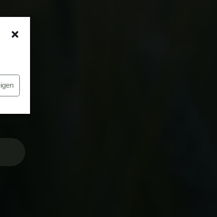
eigen
S