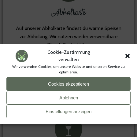
Abholkarte
Auf unserer Abholkarte findest du warme Speisen
zur Abholung. Wir nutzen wieder verwendbare
Pfand-Glasbehälter.
Cookie-Zustimmung
verwalten
Die Gerichte können telefonisch bestellt werden.
Wir verwenden Cookies, um unsere Website und unseren Service zu
optimieren.
ZUR ABHOLKARTE
Cookies akzeptieren
Ablehnen
Einstellungen anzeigen