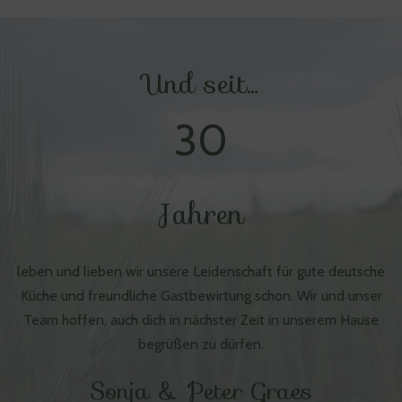
Und seit…
30
Jahren
leben und lieben wir unsere Leidenschaft für gute deutsche
Küche und freundliche Gastbewirtung schon. Wir und unser
Team hoffen, auch dich in nächster Zeit in unserem Hause
begrüßen zu dürfen.
Sonja & Peter Graes