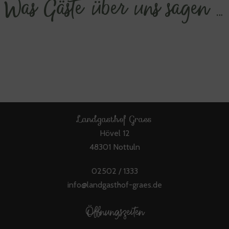
Was Gäste über uns sagen …
Landgasthof Graes
Hövel 12
48301 Nottuln
02502 / 1333
info@landgasthof-graes.de
Öffnungszeiten