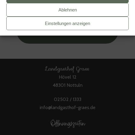
Ablehnen
Einstellungen anzeigen
STELLENANZEIGEN
Landgasthof Graes
Hövel 12
48301 Nottuln
02502 / 1333
info@landgasthof-graes.de
Öffnungszeiten